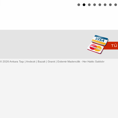
© 2026 Ankara Taşı | Andezit | Bazalt | Granit | Erdemir Madencilik - Her Hakkı Saklıdır
ED-A-160 03 | Andezit Moloz Taş